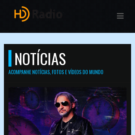
ASTS
IAS
IA
NOTÍCIAS
DOS
ACOMPANHE NOTÍCIAS, FOTOS E VÍDEOS DO MUNDO
RAMAÇÃO
TOS
E
E
ATO